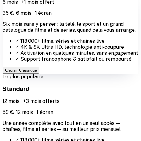
6
mois ·
+1 mois offert
35
€
/
6
mois ·
1
écran
Six mois sans y penser : la télé, le sport et un grand
catalogue de films et de séries, quand cela vous arrange.
✓
118 000
+ films, séries et chaînes live
✓
4K & 8K Ultra HD
, technologie anti-coupure
✓ Activation en quelques minutes, sans engagement
✓ Support francophone & satisfait ou remboursé
Choisir
Classique
Le plus populaire
Standard
12
mois ·
+3 mois offerts
59
€
/
12
mois ·
1
écran
Une année complète avec tout en un seul accès —
chaînes, films et séries — au meilleur prix mensuel.
✓
118 000
+ films, séries et chaînes live