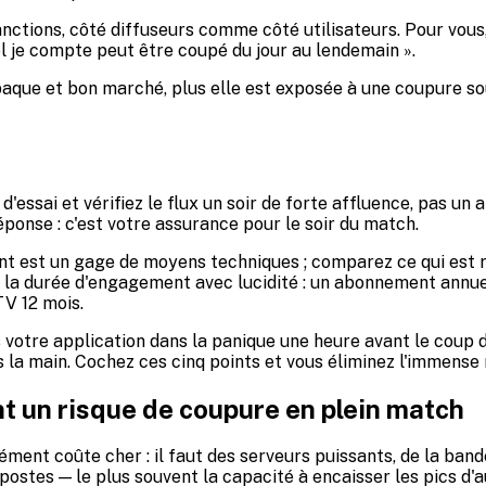
anctions, côté diffuseurs comme côté utilisateurs. Pour vous, 
el je compte peut être coupé du jour au lendemain ».
 opaque et bon marché, plus elle est exposée à une coupure s
r
essai et vérifiez le flux un soir de forte affluence, pas un a
onse : c'est votre assurance pour le soir du match.
érent est un gage de moyens techniques ; comparez ce qui est
z la durée d'engagement avec lucidité : un abonnement annuel 
TV 12 mois.
s votre application dans la panique une heure avant le coup d
s la main. Cochez ces cinq points et vous éliminez l'immense
t un risque de coupure en plein match
nément coûte cher : il faut des serveurs puissants, de la ban
postes — le plus souvent la capacité à encaisser les pics d'a