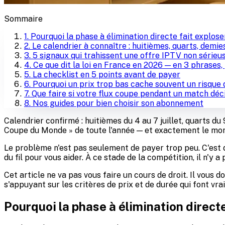
Sommaire
1
.
Pourquoi la phase à élimination directe fait explose
2
.
Le calendrier à connaître : huitièmes, quarts, demies
3
.
5 signaux qui trahissent une offre IPTV non sérieu
4
.
Ce que dit la loi en France en 2026 — en 3 phrases,
5
.
La checklist en 5 points avant de payer
6
.
Pourquoi un prix trop bas cache souvent un risque
7
.
Que faire si votre flux coupe pendant un match déci
8
.
Nos guides pour bien choisir son abonnement
Calendrier confirmé : huitièmes du 4 au 7 juillet, quarts du 9
Coupe du Monde » de toute l'année — et exactement le momen
Le problème n'est pas seulement de payer trop peu. C'est de
du fil pour vous aider. À ce stade de la compétition, il n'y 
Cet article ne va pas vous faire un cours de droit. Il vous
s'appuyant sur les critères de prix et de durée qui font vr
Pourquoi la phase à élimination direct