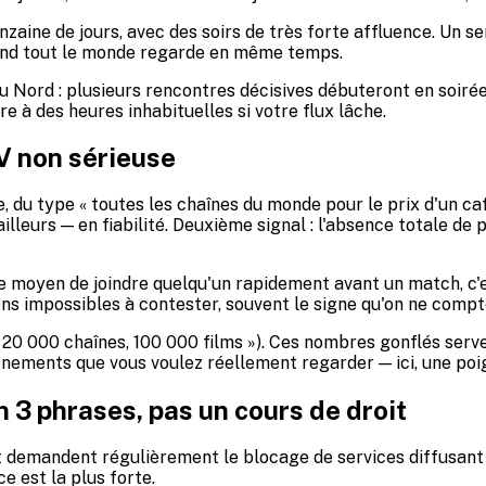
nzaine de jours, avec des soirs de très forte affluence. Un se
quand tout le monde regarde en même temps.
du Nord : plusieurs rencontres décisives débuteront en soir
e à des heures inhabituelles si votre flux lâche.
V non sérieuse
ire, du type « toutes les chaînes du monde pour le prix d'un ca
illeurs — en fiabilité. Deuxième signal : l'absence totale de 
e moyen de joindre quelqu'un rapidement avant un match, c'es
ns impossibles à contester, souvent le signe qu'on ne compt
(« 20 000 chaînes, 100 000 films »). Ces nombres gonflés serv
événements que vous voulez réellement regarder — ici, une po
n 3 phrases, pas un cours de droit
roit demandent régulièrement le blocage de services diffusan
e est la plus forte.