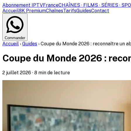
Abonnement IPTV
France
CHAÎNES · FILMS · SÉRIES · SP
Accueil
8K Premium
Chaînes
Tarifs
Guides
Contact
Commander
Accueil
›
Guides
›
Coupe du Monde 2026 : reconnaître un 
Coupe du Monde 2026 : reco
2 juillet 2026
·
8
min de lecture