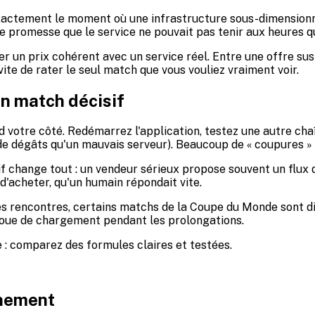
 exactement le moment où une infrastructure sous-dimensionné
 une promesse que le service ne pouvait pas tenir aux heures 
yer un prix cohérent avec un service réel. Entre une offre s
ite de rater le seul match que vous vouliez vraiment voir.
un match décisif
d votre côté. Redémarrez l'application, testez une autre chaî
 de dégâts qu'un mauvais serveur). Beaucoup de « coupures »
actif change tout : un vendeur sérieux propose souvent un flu
d'acheter, qu'un humain répondait vite.
les rencontres, certains matchs de la Coupe du Monde sont dif
roue de chargement pendant les prolongations.
e : comparez des formules claires et testées.
nnement