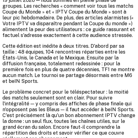
19 juillet 2026 — nous sommes en pleine phase de
groupes. Les recherches « comment voir tous les matchs
Coupe du Monde » et « IPTV Coupe du Monde » sont à
leur pic hebdomadaire. De plus, des articles alarmistes («
Votre IPTV va disparaître pendant la Coupe du monde »)
alimentent la peur des utilisateurs : ce guide rassurant et
factuel s'adresse exactement à cette audience stressée.
Cette édition est inédite à deux titres. D'abord par sa
taille : 48 équipes, 104 rencontres réparties entre les
États-Unis, le Canada et le Mexique. Ensuite par la
diffusion française, totalement redessinée : pour la
première fois en plus de quatre décennies, TF1 ne montre
aucun match. Le tournoi se partage désormais entre M6
et beIN Sports.
Le problème concret pour le téléspectateur : la moitié
des matchs seulement sont en clair. Pour suivre
l'intégralité — y compris des affiches de phase finale qui
n'opposent pas les Bleus — il faut accéder à beIN Sports.
C'est précisément là qu'un bon abonnement IPTV change
la donne : un seul flux, toutes les chaînes utiles, sur le
grand écran du salon. Encore faut-il comprendre la
répartition des droits et savoir vérifier ce que couvre