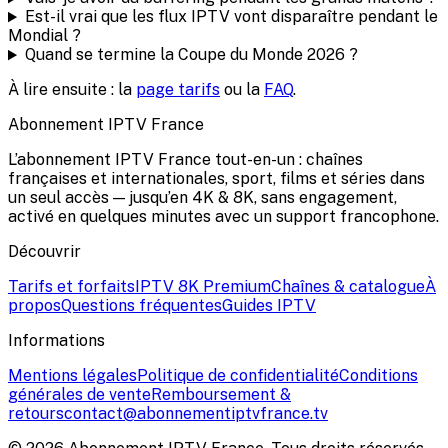
Est-il vrai que les flux IPTV vont disparaître pendant le
Mondial ?
Quand se termine la Coupe du Monde 2026 ?
À lire ensuite : la
page tarifs
ou la
FAQ
.
Abonnement IPTV
France
L’abonnement IPTV France tout-en-un : chaînes
françaises et internationales, sport, films et séries dans
un seul accès — jusqu’en 4K & 8K, sans engagement,
activé en quelques minutes avec un support francophone.
Découvrir
Tarifs et forfaits
IPTV 8K Premium
Chaînes & catalogue
À
propos
Questions fréquentes
Guides IPTV
Informations
Mentions légales
Politique de confidentialité
Conditions
générales de vente
Remboursement &
retours
contact@abonnementiptvfrance.tv