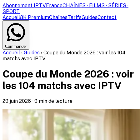
Abonnement IPTV
France
CHAÎNES · FILMS · SÉRIES ·
SPORT
Accueil
8K Premium
Chaînes
Tarifs
Guides
Contact
Commander
Accueil
›
Guides
›
Coupe du Monde 2026 : voir les 104
matchs avec IPTV
Coupe du Monde 2026 : voir
les 104 matchs avec IPTV
29 juin 2026
·
9
min de lecture