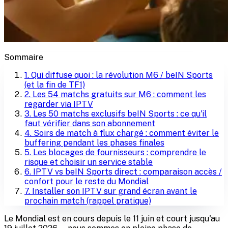
Sommaire
1
.
Qui diffuse quoi : la révolution M6 / beIN Sports
(et la fin de TF1)
2
.
Les 54 matchs gratuits sur M6 : comment les
regarder via IPTV
3
.
Les 50 matchs exclusifs beIN Sports : ce qu'il
faut vérifier dans son abonnement
4
.
Soirs de match à flux chargé : comment éviter le
buffering pendant les phases finales
5
.
Les blocages de fournisseurs : comprendre le
risque et choisir un service stable
6
.
IPTV vs beIN Sports direct : comparaison accès /
confort pour le reste du Mondial
7
.
Installer son IPTV sur grand écran avant le
prochain match (rappel pratique)
Le Mondial est en cours depuis le 11 juin et court jusqu'au