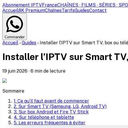
Abonnement IPTV
France
CHAÎNES · FILMS · SÉRIES · SP
Accueil
8K Premium
Chaînes
Tarifs
Guides
Contact
Commander
Accueil
›
Guides
›
Installer l’IPTV sur Smart TV, box ou tél
Installer l’IPTV sur Smart TV
19 juin 2026
·
6
min de lecture
Sommaire
1
.
Ce qu’il faut avant de commencer
2
.
Sur Smart TV (Samsung, LG, Android TV)
3
.
Sur box Android et Fire TV Stick
4
.
Sur téléphone et tablette
5
.
Les erreurs fréquentes à éviter