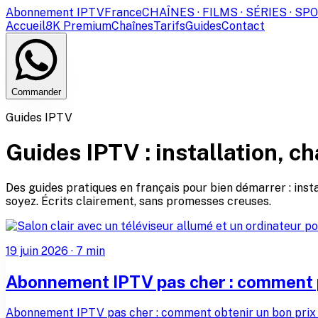
Abonnement IPTV
France
CHAÎNES · FILMS · SÉRIES · SP
Accueil
8K Premium
Chaînes
Tarifs
Guides
Contact
Commander
Guides IPTV
Guides IPTV : installation, c
Des guides pratiques en français pour bien démarrer : insta
soyez. Écrits clairement, sans promesses creuses.
19 juin 2026
·
7
min
Abonnement IPTV pas cher : comment pa
Abonnement IPTV pas cher : comment obtenir un bon prix sa