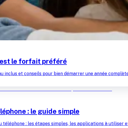
st le forfait préféré
 inclus et conseils pour bien démarrer une année complète d
éléphone : le guide simple
 téléphone : les étapes simples, les applications à utiliser 