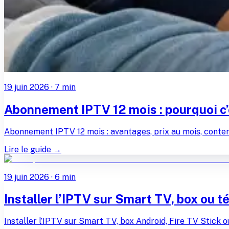
19 juin 2026
·
7
min
Abonnement IPTV 12 mois : pourquoi c’e
Abonnement IPTV 12 mois : avantages, prix au mois, contenu
Lire le guide →
19 juin 2026
·
6
min
Installer l’IPTV sur Smart TV, box ou t
Installer l’IPTV sur Smart TV, box Android, Fire TV Stick ou