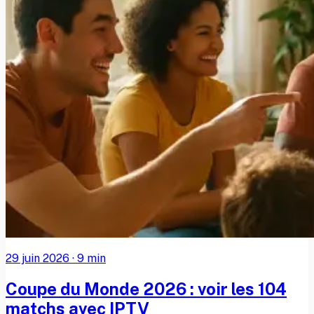
29 juin 2026
·
9
min
Coupe du Monde 2026 : voir les 104
matchs avec IPTV