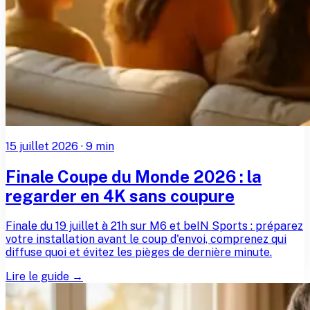
15 juillet 2026
·
9
min
Finale Coupe du Monde 2026 : la
regarder en 4K sans coupure
Finale du 19 juillet à 21h sur M6 et beIN Sports : préparez
votre installation avant le coup d'envoi, comprenez qui
diffuse quoi et évitez les pièges de dernière minute.
Lire le guide →