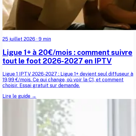
25 juillet 2026
·
9
min
Ligue 1+ à 20€/mois : comment suivre
tout le foot 2026-2027 en IPTV
Ligue 1 IPTV 2026-2027 : Ligue 1+ devient seul diffuseur à
19,99 €/mois. Ce qui change, où voir la C1, et comment
choisir. Essai gratuit sur demande.
Lire le guide →