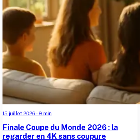
15 juillet 2026
·
9
min
Finale Coupe du Monde 2026 : la
regarder en 4K sans coupure