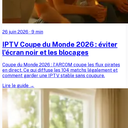
26 juin 2026
·
9
min
IPTV Coupe du Monde 2026 : éviter
l'écran noir et les blocages
Coupe du Monde 2026 : l'ARCOM coupe les flux pirates
en direct. Ce qui diffuse les 104 matchs légalement et
comment garder une IPTV stable sans coupure.
Lire le guide →