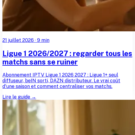
21 juillet 2026
·
9
min
Ligue 1 2026/2027 : regarder tous les
matchs sans se ruiner
Abonnement IPTV Ligue 1 2026 2027 : Ligue 1+ seul
diffuseur, beIN sorti, DAZN distributeur. Le vrai coût
d'une saison et comment centraliser vos matchs.
Lire le guide →