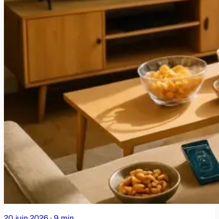
20 juin 2026
·
9
min