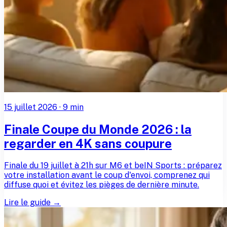
15 juillet 2026
·
9
min
Finale Coupe du Monde 2026 : la
regarder en 4K sans coupure
Finale du 19 juillet à 21h sur M6 et beIN Sports : préparez
votre installation avant le coup d'envoi, comprenez qui
diffuse quoi et évitez les pièges de dernière minute.
Lire le guide →