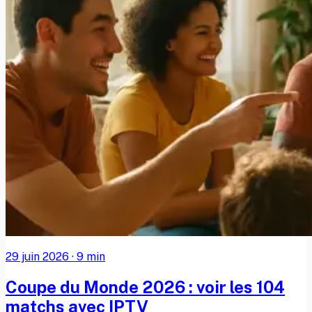
29 juin 2026
·
9
min
Coupe du Monde 2026 : voir les 104
matchs avec IPTV