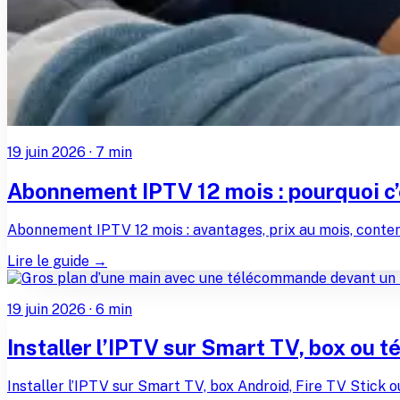
19 juin 2026
·
7
min
Abonnement IPTV 12 mois : pourquoi c’e
Abonnement IPTV 12 mois : avantages, prix au mois, contenu
Lire le guide →
19 juin 2026
·
6
min
Installer l’IPTV sur Smart TV, box ou t
Installer l’IPTV sur Smart TV, box Android, Fire TV Stick ou