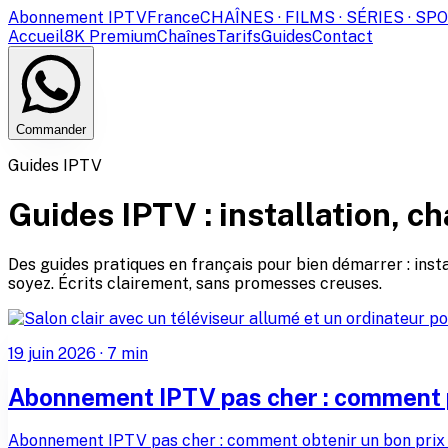
Abonnement IPTV
France
CHAÎNES · FILMS · SÉRIES · SP
Accueil
8K Premium
Chaînes
Tarifs
Guides
Contact
Commander
Guides IPTV
Guides IPTV : installation, c
Des guides pratiques en français pour bien démarrer : insta
soyez. Écrits clairement, sans promesses creuses.
19 juin 2026
·
7
min
Abonnement IPTV pas cher : comment pa
Abonnement IPTV pas cher : comment obtenir un bon prix sa