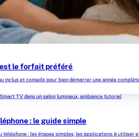
st le forfait préféré
 inclus et conseils pour bien démarrer une année complète d
éléphone : le guide simple
 téléphone : les étapes simples, les applications à utiliser 