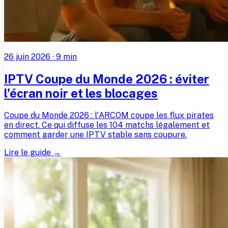
26 juin 2026
·
9
min
IPTV Coupe du Monde 2026 : éviter
l'écran noir et les blocages
Coupe du Monde 2026 : l'ARCOM coupe les flux pirates
en direct. Ce qui diffuse les 104 matchs légalement et
comment garder une IPTV stable sans coupure.
Lire le guide →