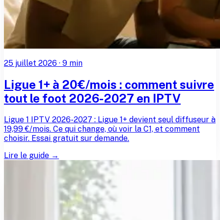
25 juillet 2026
·
9
min
Ligue 1+ à 20€/mois : comment suivre
tout le foot 2026-2027 en IPTV
Ligue 1 IPTV 2026-2027 : Ligue 1+ devient seul diffuseur à
19,99 €/mois. Ce qui change, où voir la C1, et comment
choisir. Essai gratuit sur demande.
Lire le guide →