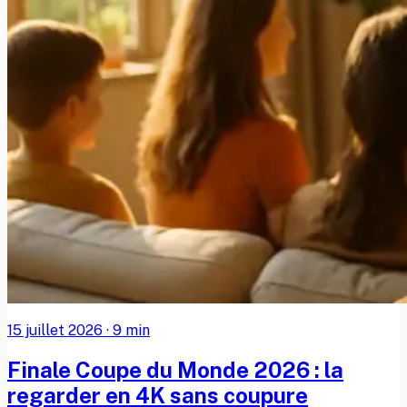
15 juillet 2026
·
9
min
Finale Coupe du Monde 2026 : la
regarder en 4K sans coupure