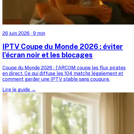
26 juin 2026
·
9
min
IPTV Coupe du Monde 2026 : éviter
l'écran noir et les blocages
Coupe du Monde 2026 : l'ARCOM coupe les flux pirates
en direct. Ce qui diffuse les 104 matchs légalement et
comment garder une IPTV stable sans coupure.
Lire le guide →