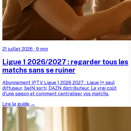
21 juillet 2026
·
9
min
Ligue 1 2026/2027 : regarder tous les
matchs sans se ruiner
Abonnement IPTV Ligue 1 2026 2027 : Ligue 1+ seul
diffuseur, beIN sorti, DAZN distributeur. Le vrai coût
d'une saison et comment centraliser vos matchs.
Lire le guide →