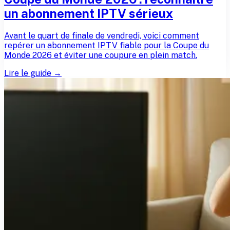
un abonnement IPTV sérieux
Avant le quart de finale de vendredi, voici comment
repérer un abonnement IPTV fiable pour la Coupe du
Monde 2026 et éviter une coupure en plein match.
Lire le guide →